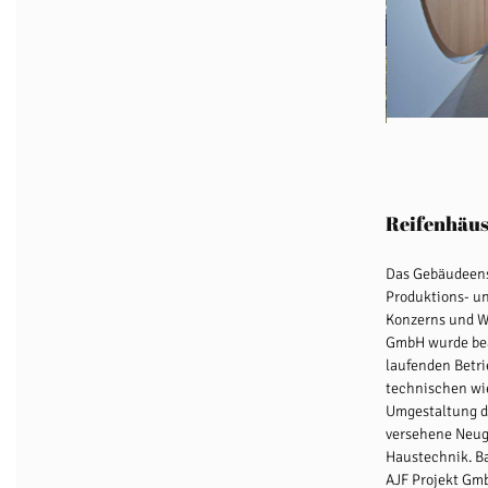
Reifenhäuse
Das Gebäudeens
Produktions- u
Konzerns und We
GmbH wurde bea
laufenden Betri
technischen wie
Umgestaltung d
versehene Neug
Haustechnik. B
AJF Projekt Gm