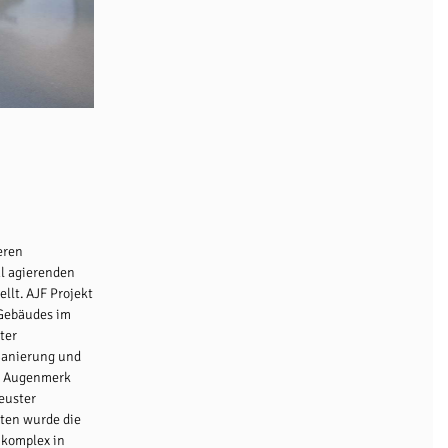
eren
l agierenden
lt. AJF Projekt
 Gebäudes im
ter
 Sanierung und
em Augenmerk
euster
ten wurde die
komplex in