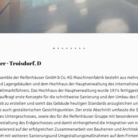
r · Troisdorf, D
emble der Reifenhäuser GmbH & Co. KG Maschinenfabrik besteht aus mehr
nd Lagergebäuden und dem Hochhaus der Hauptverwaltung des internationa
ltmarktführers. Das Hochhaus der Hauptverwaltung wurde 1974 fertiggestel
uftragt erste Konzepte für die schrittweise Sanierung und den Umbau des
eb zu erstellen und somit das Gebäude heutigen Standards anzugleichen un
 auch gestalterischen Gesichtspunkten. Der erste Abschnitt umfasste die
es Untergeschosses, sowie des für die Reifenhäuser Gruppe mit besonder
estaltung des Erdgeschosses und damit einhergehend die Integration von n
asierend auf der erfolgreichen Zusammenarbeit von Bauherren und Architek
bH mit weiteren Sanierungsund Umgestaltungsmaßnahmen auf dem Firmen