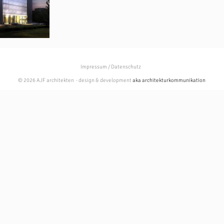
Impressum / Datenschutz
© 2026 AJF architekten · design & development
aka architekturkommunikation