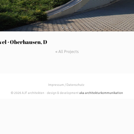
vel · Oberhausen, D
« All Projects
Impressum / Datenschutz
© 2026 AJF architekten · design & development
aka architekturkommunikation