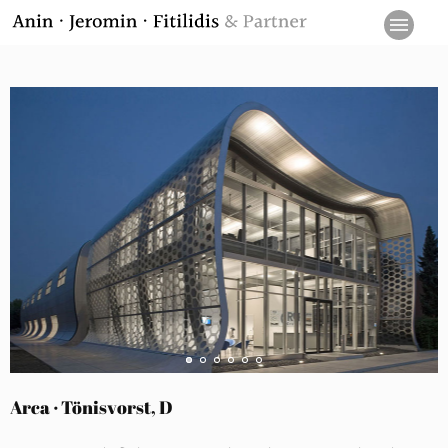
Arca · Tönisvorst, D