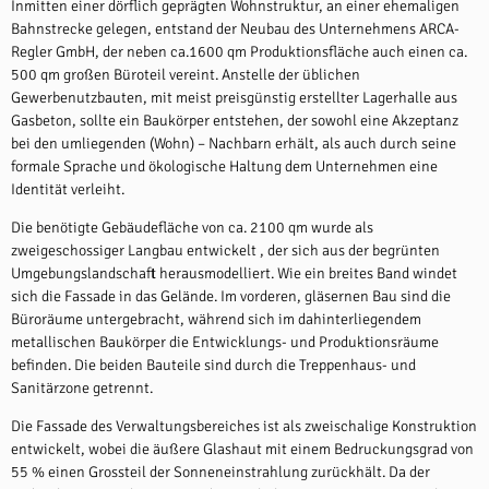
Inmitten einer dörflich geprägten Wohnstruktur, an einer ehemaligen
Bahnstrecke gelegen, entstand der Neubau des Unternehmens ARCA-
Regler GmbH, der neben ca.1600 qm Produktionsfläche auch einen ca.
500 qm großen Büroteil vereint. Anstelle der üblichen
Gewerbenutzbauten, mit meist preisgünstig erstellter Lagerhalle aus
Gasbeton, sollte ein Baukörper entstehen, der sowohl eine Akzeptanz
bei den umliegenden (Wohn) – Nachbarn erhält, als auch durch seine
formale Sprache und ökologische Haltung dem Unternehmen eine
Identität verleiht.
Die benötigte Gebäudefläche von ca. 2100 qm wurde als
zweigeschossiger Langbau entwickelt , der sich aus der begrünten
Umgebungslandschaft herausmodelliert. Wie ein breites Band windet
sich die Fassade in das Gelände. Im vorderen, gläsernen Bau sind die
Büroräume untergebracht, während sich im dahinterliegendem
metallischen Baukörper die Entwicklungs- und Produktionsräume
befinden. Die beiden Bauteile sind durch die Treppenhaus- und
Sanitärzone getrennt.
Die Fassade des Verwaltungsbereiches ist als zweischalige Konstruktion
entwickelt, wobei die äußere Glashaut mit einem Bedruckungsgrad von
55 % einen Grossteil der Sonneneinstrahlung zurückhält. Da der